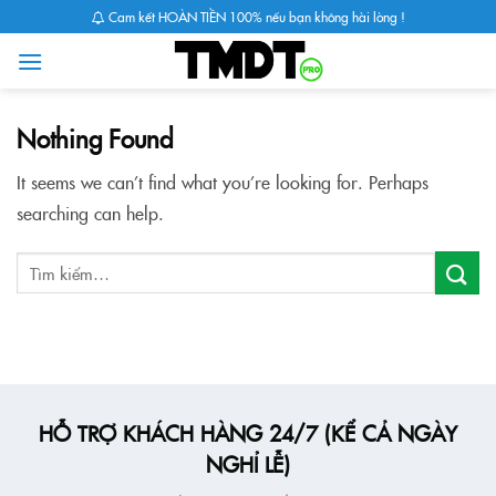
Skip
Cam kết HOÀN TIỀN 100% nếu bạn không hài lòng !
to
content
Nothing Found
It seems we can’t find what you’re looking for. Perhaps
searching can help.
HỖ TRỢ KHÁCH HÀNG 24/7 (KỂ CẢ NGÀY
NGHỈ LỄ)