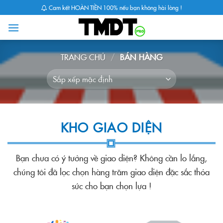
Skip
Cam kết HOÀN TIỀN 100% nếu bạn không hài lòng !
to
content
TRANG CHỦ
/
BÁN HÀNG
KHO GIAO DIỆN
Bạn chưa có ý tưởng về giao diện? Không cần lo lắng,
chúng tôi đã lọc chọn hàng trăm giao diện đặc sắc thỏa
sức cho bạn chọn lựa !