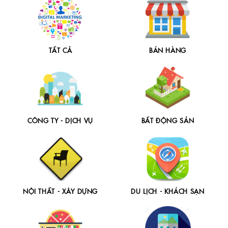
TẤT CẢ
BÁN HÀNG
CÔNG TY - DỊCH VỤ
BẤT ĐỘNG SẢN
NỘI THẤT - XÂY DỰNG
DU LỊCH - KHÁCH SẠN