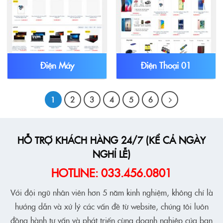
Điện Máy
Điện Thoại 01
1
2
3
4
5
6
HỖ TRỢ KHÁCH HÀNG 24/7 (KỂ CẢ NGÀY
NGHỈ LỄ)
HOTLINE: 033.456.0801
Với đội ngũ nhân viên hơn 5 năm kinh nghiệm, không chỉ là
hướng dẫn và xử lý các vấn đề từ website, chúng tôi luôn
đồng hành tư vấn và phát triển cùng doanh nghiệp của bạn