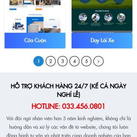
Cửa Cuộn
Dạy Lái Xe
1
2
3
4
5
HỖ TRỢ KHÁCH HÀNG 24/7 (KỂ CẢ NGÀY
NGHỈ LỄ)
HOTLINE: 033.456.0801
Với đội ngũ nhân viên hơn 5 năm kinh nghiệm, không chỉ là
hướng dẫn và xử lý các vấn đề từ website, chúng tôi luôn
đồng hành tư vấn và phát triển cùng doanh nghiệp của bạn