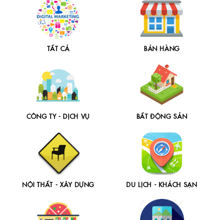
TẤT CẢ
BÁN HÀNG
CÔNG TY - DỊCH VỤ
BẤT ĐỘNG SẢN
NỘI THẤT - XÂY DỰNG
DU LỊCH - KHÁCH SẠN