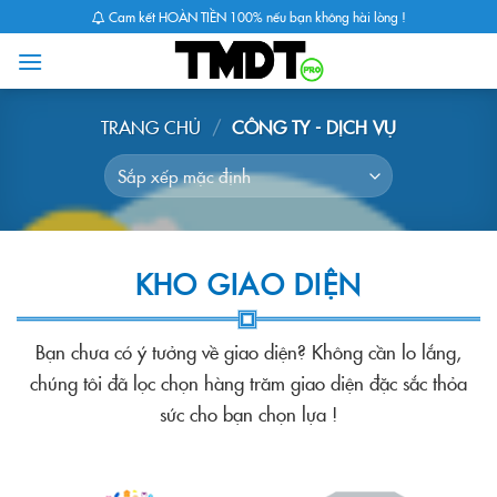
Skip
Cam kết HOÀN TIỀN 100% nếu bạn không hài lòng !
to
content
TRANG CHỦ
/
CÔNG TY - DỊCH VỤ
KHO GIAO DIỆN
Bạn chưa có ý tưởng về giao diện? Không cần lo lắng,
chúng tôi đã lọc chọn hàng trăm giao diện đặc sắc thỏa
sức cho bạn chọn lựa !