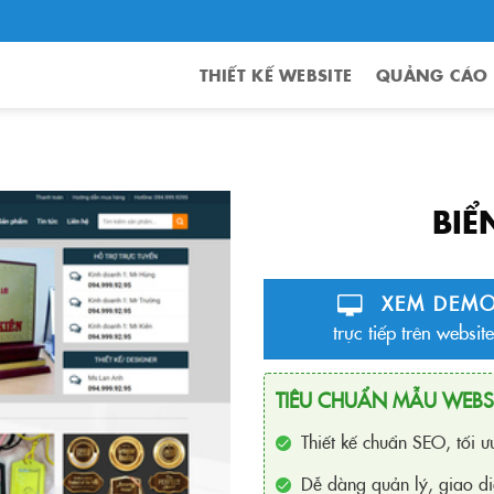
THIẾT KẾ WEBSITE
QUẢNG CÁO
BIỂ
XEM DEM
trực tiếp trên website
TIÊU CHUẨN MẪU WEBS
Thiết kế chuẩn SEO, tối 
Dễ dàng quản lý, giao di