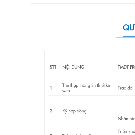
QUY
STT
NỘI DUNG
TMDT P
Thu thập thông tin thiết kế
1
Trao đổi
web
2
Ký hợp đồng
Nhận hìn
Triển kha