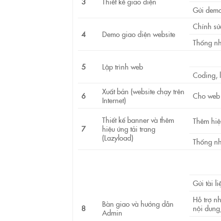
3
Thiết kế giao diện
Gửi demo
Chỉnh sử
4
Demo giao diện website
Thống nh
5
Lập trình web
Coding, 
Xuất bản (website chạy trên
6
Cho web c
Internet)
Thiết kế banner và thêm
Thêm hiệ
7
hiệu ứng tải trang
(Lazyload)
Thống nh
Gửi tài l
Hỗ trợ nh
Bàn giao và hướng dẫn
8
nội dung
Admin