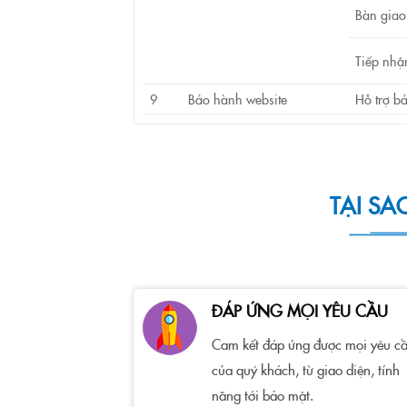
Bàn giao
Tiếp nhậ
9
Bảo hành website
Hỗ trợ b
TẠI SA
ĐÁP ỨNG MỌI YÊU CẦU
Cam kết đáp ứng được mọi yêu c
của quý khách, từ giao diện, tính
năng tới bảo mật.