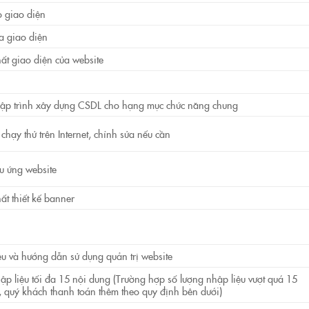
 giao diện
a giao diện
ất giao diện của website
lập trình xây dựng CSDL cho hạng mục chức năng chung
hạy thử trên Internet, chỉnh sửa nếu cần
u ứng website
ất thiết kế banner
iệu và hướng dẫn sử dụng quản trị website
ập liệu tối đa 15 nội dung (Trường hợp số lượng nhập liệu vượt quá 15
, quý khách thanh toán thêm theo quy định bên dưới)