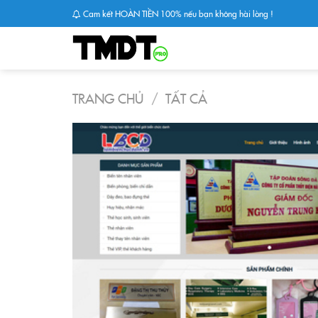
Skip
Cam kết HOÀN TIỀN 100% nếu bạn không hài lòng !
to
content
TRANG CHỦ
/
TẤT CẢ