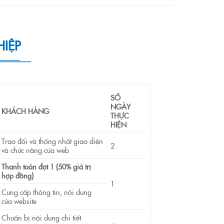
HIỆP
SỐ
NGÀY
KHÁCH HÀNG
THỰC
HIỆN
Trao đổi và thống nhất giao diện
2
và chức năng của web
Thanh toán đợt 1
(50% giá trị
hợp đồng)
1
Cung cấp thông tin, nội dung
của website
Chuẩn bị nội dung chi tiết