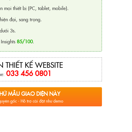
n mọi thiết bị (PC, tablet, mobile).
hiện đại, sang trọng.
dưới 3s.
Insights
85/100
.
 THIẾT KẾ WEBSITE
033 456 0801
ne:
HỬ MẪU GIAO DIỆN NÀY
uyên gốc - Hỗ trợ cài đặt như demo