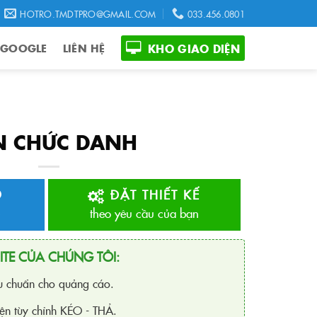
HOTRO.TMDTPRO@GMAIL.COM
033.456.0801
 GOOGLE
LIÊN HỆ
KHO GIAO DIỆN
N CHỨC DANH
O
ĐẶT THIẾT KẾ
theo yêu cầu của bạn
ITE CỦA CHÚNG TÔI:
ưu chuẩn cho quảng cáo.
ện tùy chỉnh KÉO - THẢ.