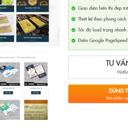
Giao diện hiển thị đẹp trê
Thiết kế theo phong cách 
Tốc độ load trang nhanh 
Điểm Google PageSpeed 
TƯ VẤN
Hotli
DÙNG T
Sản phẩm ng