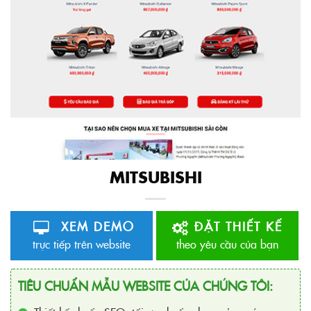
MITSUBISHI
XEM DEMO
ĐẶT THIẾT KẾ
trực tiếp trên website
theo yêu cầu của bạn
TIÊU CHUẨN MẪU WEBSITE CỦA CHÚNG TÔI: