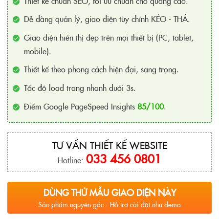
Thiết kế chuẩn SEO, tối ưu chuẩn cho quảng cáo.
Dễ dàng quản lý, giao diện tùy chỉnh KÉO - THẢ.
Giao diện hiển thị đẹp trên mọi thiết bị (PC, tablet,
mobile).
Thiết kế theo phong cách hiện đại, sang trọng.
Tốc độ load trang nhanh dưới 3s.
Điểm Google PageSpeed Insights
85/100
.
TƯ VẤN THIẾT KẾ WEBSITE
033 456 0801
Hotline:
DÙNG THỬ MẪU GIAO DIỆN NÀY
Sản phẩm nguyên gốc - Hỗ trợ cài đặt như demo