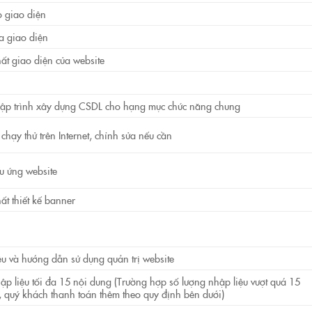
 giao diện
a giao diện
ất giao diện của website
lập trình xây dựng CSDL cho hạng mục chức năng chung
hạy thử trên Internet, chỉnh sửa nếu cần
u ứng website
ất thiết kế banner
iệu và hướng dẫn sử dụng quản trị website
ập liệu tối đa 15 nội dung (Trường hợp số lượng nhập liệu vượt quá 15
, quý khách thanh toán thêm theo quy định bên dưới)