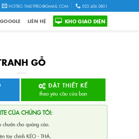
HOTRO.TMDTPRO@GMAIL.COM
033.456.0801
 GOOGLE
LIÊN HỆ
KHO GIAO DIỆN
TRANH GỖ
O
ĐẶT THIẾT KẾ
theo yêu cầu của bạn
ITE CỦA CHÚNG TÔI:
ưu chuẩn cho quảng cáo.
ện tùy chỉnh KÉO - THẢ.