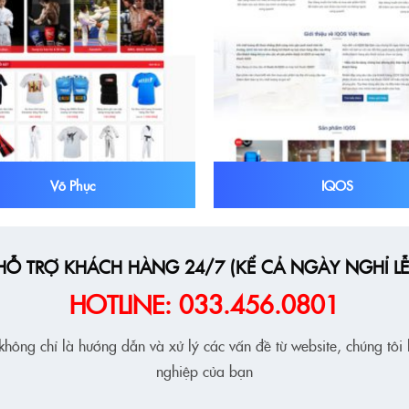
Võ Phục
IQOS
HỖ TRỢ KHÁCH HÀNG 24/7 (KỂ CẢ NGÀY NGHỈ LỄ
HOTLINE: 033.456.0801
hông chỉ là hướng dẫn và xử lý các vấn đề từ website, chúng tôi
nghiệp của bạn