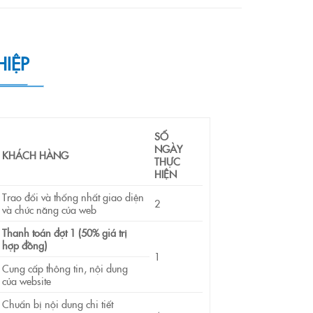
HIỆP
SỐ
NGÀY
KHÁCH HÀNG
THỰC
HIỆN
Trao đổi và thống nhất giao diện
2
và chức năng của web
Thanh toán đợt 1
(50% giá trị
hợp đồng)
1
Cung cấp thông tin, nội dung
của website
Chuẩn bị nội dung chi tiết