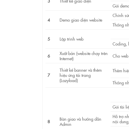
3
Thiết kế giao diện
Gửi demo
Chỉnh sử
4
Demo giao diện website
Thống nh
5
Lập trình web
Coding, 
Xuất bản (website chạy trên
6
Cho web c
Internet)
Thiết kế banner và thêm
Thêm hiệ
7
hiệu ứng tải trang
(Lazyload)
Thống nh
Gửi tài l
Hỗ trợ nh
Bàn giao và hướng dẫn
8
nội dung
Admin