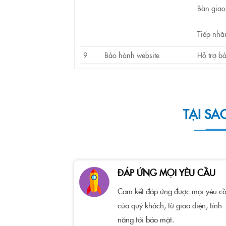
Bàn giao
Tiếp nhậ
9
Bảo hành website
Hỗ trợ b
TẠI SA
ĐÁP ỨNG MỌI YÊU CẦU
Cam kết đáp ứng được mọi yêu c
của quý khách, từ giao diện, tính
năng tới bảo mật.