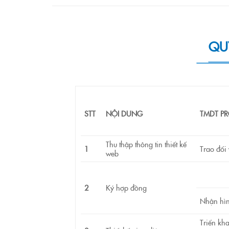
QUY
STT
NỘI DUNG
TMDT P
Thu thập thông tin thiết kế
1
Trao đổi
web
2
Ký hợp đồng
Nhận hìn
Triển kha