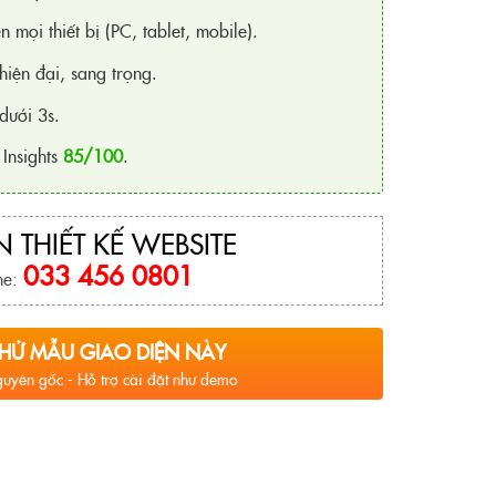
n mọi thiết bị (PC, tablet, mobile).
hiện đại, sang trọng.
dưới 3s.
Insights
85/100
.
 THIẾT KẾ WEBSITE
033 456 0801
ne:
HỬ MẪU GIAO DIỆN NÀY
uyên gốc - Hỗ trợ cài đặt như demo