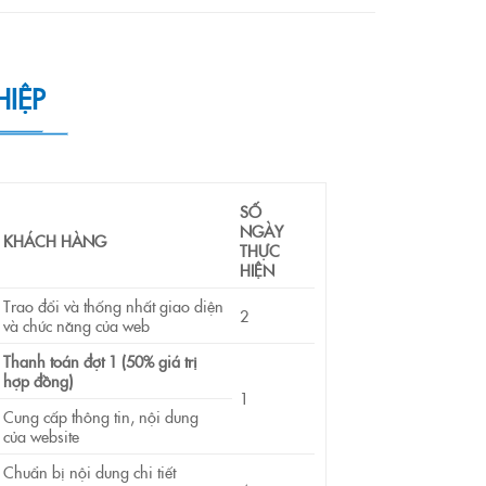
HIỆP
SỐ
NGÀY
KHÁCH HÀNG
THỰC
HIỆN
Trao đổi và thống nhất giao diện
2
và chức năng của web
Thanh toán đợt 1
(50% giá trị
hợp đồng)
1
Cung cấp thông tin, nội dung
của website
Chuẩn bị nội dung chi tiết