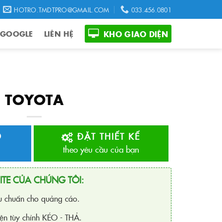
HOTRO.TMDTPRO@GMAIL.COM
033.456.0801
 GOOGLE
LIÊN HỆ
KHO GIAO DIỆN
TOYOTA
O
ĐẶT THIẾT KẾ
theo yêu cầu của bạn
ITE CỦA CHÚNG TÔI:
ưu chuẩn cho quảng cáo.
ện tùy chỉnh KÉO - THẢ.