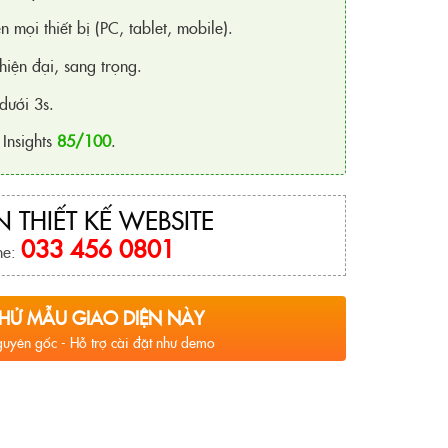
n mọi thiết bị (PC, tablet, mobile).
hiện đại, sang trọng.
dưới 3s.
Insights
85/100
.
 THIẾT KẾ WEBSITE
033 456 0801
ne:
HỬ MẪU GIAO DIỆN NÀY
uyên gốc - Hỗ trợ cài đặt như demo