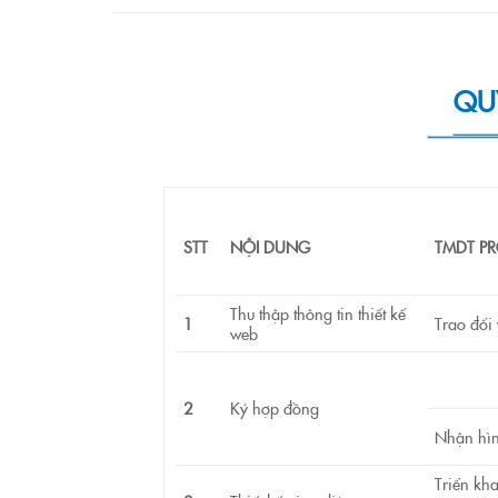
QUY
STT
NỘI DUNG
TMDT P
Thu thập thông tin thiết kế
1
Trao đổi
web
2
Ký hợp đồng
Nhận hìn
Triển kha