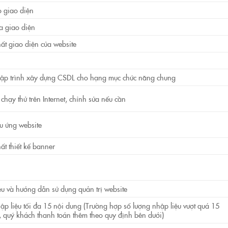
 giao diện
a giao diện
ất giao diện của website
lập trình xây dựng CSDL cho hạng mục chức năng chung
hạy thử trên Internet, chỉnh sửa nếu cần
u ứng website
ất thiết kế banner
iệu và hướng dẫn sử dụng quản trị website
ập liệu tối đa 15 nội dung (Trường hợp số lượng nhập liệu vượt quá 15
, quý khách thanh toán thêm theo quy định bên dưới)