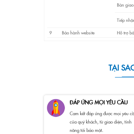
Bàn giao
Tiếp nhậ
9
Bảo hành website
Hỗ trợ b
TẠI SA
ĐÁP ỨNG MỌI YÊU CẦU
Cam kết đáp ứng được mọi yêu c
của quý khách, từ giao diện, tính
năng tới bảo mật.