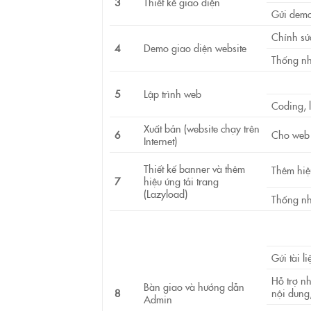
3
Thiết kế giao diện
Gửi demo
Chỉnh sử
4
Demo giao diện website
Thống nh
5
Lập trình web
Coding, 
Xuất bản (website chạy trên
6
Cho web c
Internet)
Thiết kế banner và thêm
Thêm hiệ
7
hiệu ứng tải trang
(Lazyload)
Thống nh
Gửi tài l
Hỗ trợ nh
Bàn giao và hướng dẫn
8
nội dung
Admin