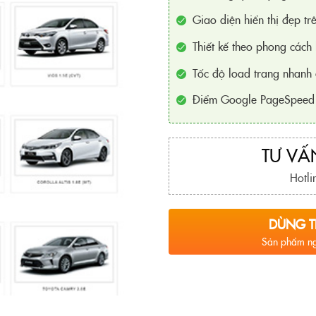
Giao diện hiển thị đẹp trê
Thiết kế theo phong cách 
Tốc độ load trang nhanh 
Điểm Google PageSpeed 
TƯ VẤN
Hotli
DÙNG T
Sản phẩm ng